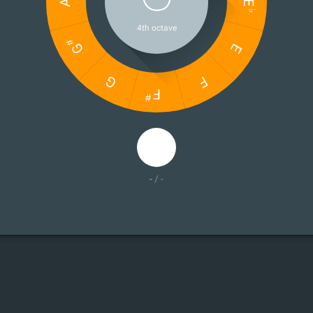
-
/
-